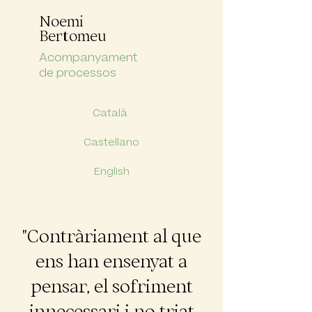
Noemi
Bertomeu
Acompanyament
de processos
Català
Castellano
English
"Contràriament al que
ens han ensenyat a
pensar, el sofriment
innecessari i no triat