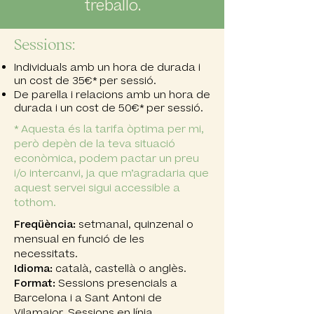
treballo.
Sessions:
Individuals amb un hora de durada i
un cost de 35€* per sessió.
De parella i relacions amb un hora de
durada i un cost de 50€* per sessió.
* Aquesta és la tarifa òptima per mi,
però depèn de la teva situació
econòmica, podem pactar un preu
i/o intercanvi, ja que m’agradaria que
aquest servei sigui accessible a
tothom.
Freqüència:
setmanal, quinzenal o
mensual en funció de les
necessitats.
Idioma:
català, castellà o anglès.
Format:
Sessions presencials a
Barcelona i a Sant Antoni de
Vilamajor. Sessions en línia.