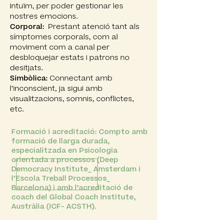
intuïm, per poder gestionar les
nostres emocions.
Corporal:
Prestant atenció tant als
símptomes corporals, com al
moviment com a canal per
desbloquejar estats i patrons no
desitjats.
Simbòlica:
Connectant amb
l’inconscient, ja sigui amb
visualitzacions, somnis, conflictes,
etc.
Formació i acreditació: Compto amb
formació de llarga durada,
especialitzada en Psicologia
orientada a processos (Deep
Democracy Institute_ Amsterdam i
l’Escola Treball Processos_
Barcelona) i amb l’acreditació de
coach del Global Coach Institute,
Austràlia (ICF- ACSTH).