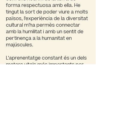
forma respectuosa amb ella. He
tingut la sort de poder viure a molts
països, l'experiència de la diversitat
cultural m'ha permès connectar
amb la humilitat i amb un sentit de
pertinença a la humanitat en
majúscules.
L'aprenentatge constant és un dels
motors vitals més importants per
mi, entendre la vida i la societat des
de diferents disciplines m'ha motivat
des de molt jove. Vaig estudiar
Antropologia social i cultural, més
tard Economia Mundial, fa quinze
anys diferents cursos relacionats
amb les organitzacions i
l'aprenentatge organitzacional. Des
de fa deu anys estudio Psicologia
orientada a Processos i